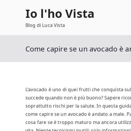
Vai
Io l'ho Vista
al
contenuto
Blog di Luca Vista
Come capire se un avocado è an
L’avocado è uno di quei frutti che conquista su
succede quando non è più buono? Sapere ricon
soprattutto rischi per la salute. In questa gui
come capire se un avocado è andato a male. Par
cosa fare se è troppo maturo ma ancora utiliz
vita. Niente tecnicismi inutili: solo informazioni