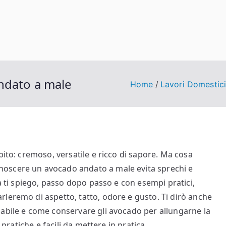
dato a male​​
Home
Lavori Domestic
bito: cremoso, versatile e ricco di sapore. Ma cosa
oscere un avocado andato a male evita sprechi e
da ti spiego, passo dopo passo e con esempi pratici,
leremo di aspetto, tatto, odore e gusto. Ti dirò anche
zabile e come conservare gli avocado per allungarne la
 pratiche e facili da mettere in pratica.