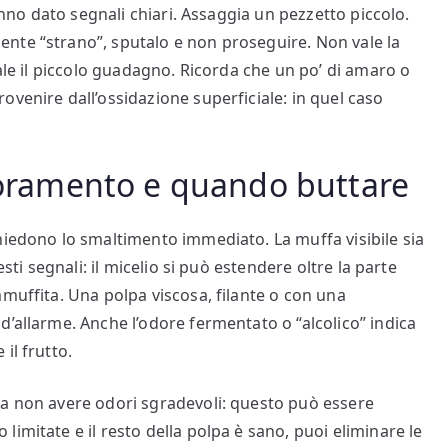
hanno dato segnali chiari. Assaggia un pezzetto piccolo.
nte “strano”, sputalo e non proseguire. Non vale la
vale il piccolo guadagno. Ricorda che un po’ di amaro o
venire dall’ossidazione superficiale: in quel caso
rioramento e quando buttare
hiedono lo smaltimento immediato. La muffa visibile sia
sti segnali: il micelio si può estendere oltre la parte
mmuffita. Una polpa viscosa, filante o con una
d’allarme. Anche l’odore fermentato o “alcolico” indica
il frutto.
ma non avere odori sgradevoli: questo può essere
imitate e il resto della polpa è sano, puoi eliminare le