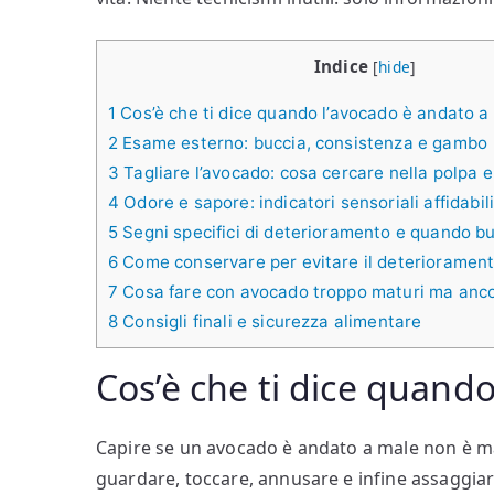
Indice
[
hide
]
1
Cos’è che ti dice quando l’avocado è andato a
2
Esame esterno: buccia, consistenza e gambo
3
Tagliare l’avocado: cosa cercare nella polpa e
4
Odore e sapore: indicatori sensoriali affidabil
5
Segni specifici di deterioramento e quando b
6
Come conservare per evitare il deterioramen
7
Cosa fare con avocado troppo maturi ma anco
8
Consigli finali e sicurezza alimentare
Cos’è che ti dice quand
Capire se un avocado è andato a male non è mag
guardare, toccare, annusare e infine assaggiar