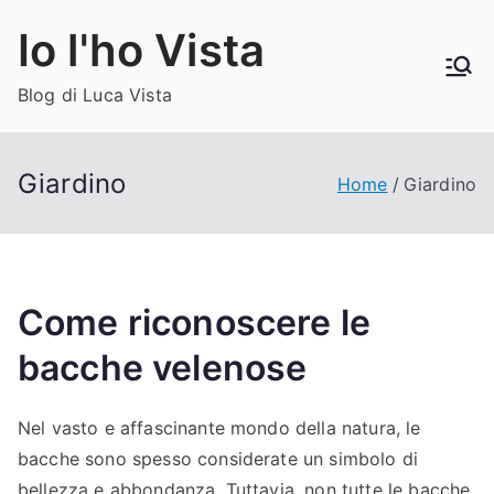
Vai
Io l'ho Vista
al
contenuto
Blog di Luca Vista
Giardino
Home
Giardino
Come riconoscere le
bacche velenose​
Nel vasto e affascinante mondo della natura, le
bacche sono spesso considerate un simbolo di
bellezza e abbondanza. Tuttavia, non tutte le bacche