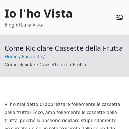
Vai
Io l'ho Vista
al
contenuto
Blog di Luca Vista
Come Riciclare Cassette della Frutta
Home
Fai da Te
Come Riciclare Cassette della Frutta
Vi ho mai detto di apprezzare follemente le cassetta
della frutta? Ecco, amo follemente le cassette della
frutta, perché si possono riciclare stupendamente!
Se cercate un po’ in rete troverete delle splendide