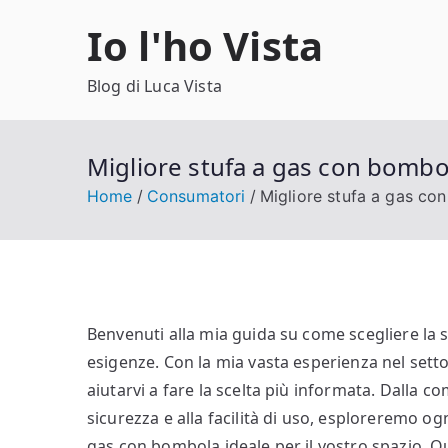
Vai
Io l'ho Vista
al
contenuto
Blog di Luca Vista
Migliore stufa a gas con bombola
Home
Consumatori
Migliore stufa a gas con
Benvenuti alla mia guida su come scegliere la 
esigenze. Con la mia vasta esperienza nel setto
aiutarvi a fare la scelta più informata. Dalla co
sicurezza e alla facilità di uso, esploreremo ogn
gas con bombola ideale per il vostro spazio. Q