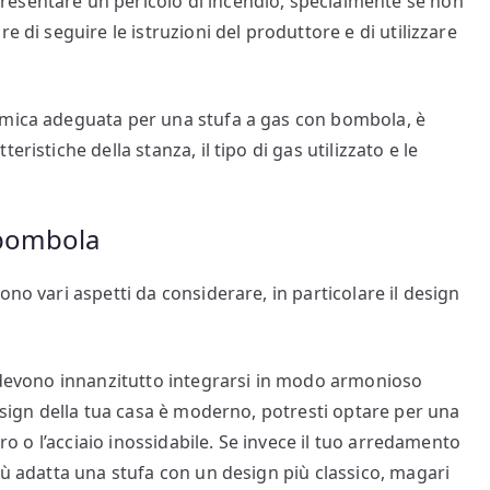
esentare un pericolo di incendio, specialmente se non
e di seguire le istruzioni del produttore e di utilizzare
rmica adeguata per una stufa a gas con bombola, è
ristiche della stanza, il tipo di gas utilizzato e le
 bombola
no vari aspetti da considerare, in particolare il design
a devono innanzitutto integrarsi in modo armonioso
design della tua casa è moderno, potresti optare per una
ero o l’acciaio inossidabile. Se invece il tuo arredamento
iù adatta una stufa con un design più classico, magari