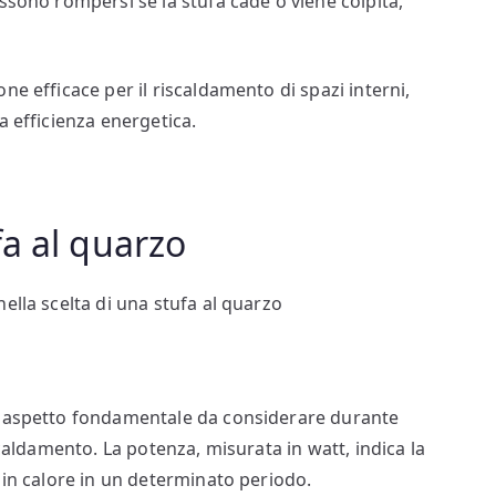
ssono rompersi se la stufa cade o viene colpita,
ne efficace per il riscaldamento di spazi interni,
a efficienza energetica.
a al quarzo
ella scelta di una stufa al quarzo
o
n aspetto fondamentale da considerare durante
scaldamento. La potenza, misurata in watt, indica la
 in calore in un determinato periodo.